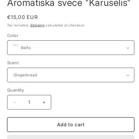
Aromātiskā svece "Karuselis"
Regular
€15,00 EUR
price
Tax included.
Shipping
calculated at checkout.
Color
Scent
Quantity
Decrease
Increase
quantity
quantity
for
for
Aromātiskā
Aromātiskā
Add to cart
svece
svece
&quot;Karuselis&quot;
&quot;Karuselis&quot;