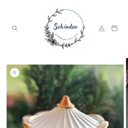
Skip to
content
Log
Cart
in
Skip to
product
information