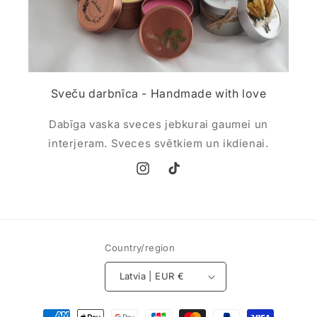
Sveču darbnīca - Handmade with love
Dabīga vaska sveces jebkurai gaumei un
interjeram. Sveces svētkiem un ikdienai.
Instagram
TikTok
Country/region
Latvia | EUR €
Payment