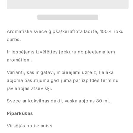
Aromātiskā svece ģipša/keraflota lādītē, 100% roku
darbs.
Ir iespējams izvēlēties jebkuru no pieejamajiem
aromātiem.
Varianti, kas ir gatavi, ir pieejami uzreiz, lielākā
apjoma pasūtījuma gadījumā par izpildes termiņu
jāvienojas atsevišķi.
Svece ar kokvilnas dakti, vaska apjoms 80 ml.
Piparkūkas
Virsējās notis: anīss